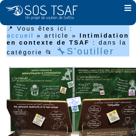
📍 Vous êtes ici :
accueil
»
article
»
Intimidation
en contexte de TSAF
: dans la
🔧S'outiller
catégorie 📂