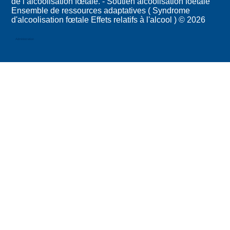
de l’alcoolisation fœtale. - Soutien alcoolisation foetale
Ensemble de ressources adaptatives ( Syndrome
d'alcoolisation fœtale Effets relatifs à l'alcool ) © 2026
Administration