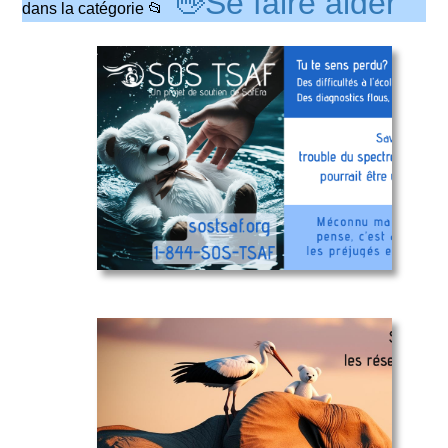
👋Se faire aider
dans la catégorie 📂
Tu te sens
perdu ?
Appelle le 1-
844-SOS-
TSAF
SafEra
#SOSTSAF
sur les
réseaux