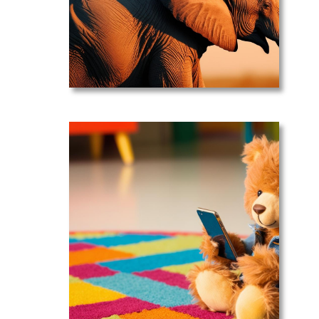
sociaux
éthiques et
d'ici
📲1-541-
SOSTSAF