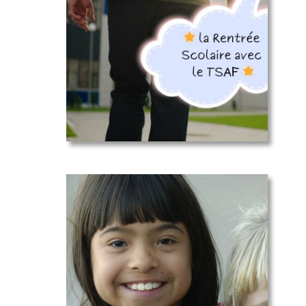
Scolaire
avec le
TSAF 🌟
SAF, TSAF
(ETCAF)
c’est…