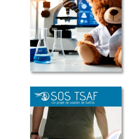
🔬Zone de
recherches
🌟 la
Rentrée