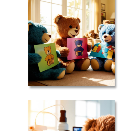
📯
Campagnes
de
sensibilisation
– Ensemble,
faisons une
différence!