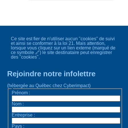
Ce site est fier de n'utiliser aucun "cookies" de suivi
et ainsi se conformer à la loi 21. Mais attention,
lorsque vous cliquez sur un lien externe (marqué de
ce symbole 🔗) le site destinataire peut enregistrer
des "cookies".
Rejoindre notre infolettre
(hébergée au Québec chez Cyberimpact)
Prénom :
Nom :
Entreprise :
Pays :