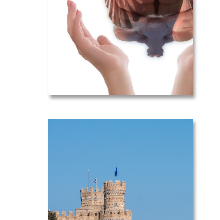
Ressources
médicales
générales
Historique -
Des
pionniers à
aujourd’hui